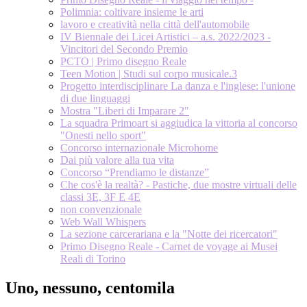
Polimnia: coltivare insieme le arti
lavoro e creatività nella città dell'automobile
IV Biennale dei Licei Artistici – a.s. 2022/2023 -
Vincitori del Secondo Premio
PCTO | Primo disegno Reale
Teen Motion | Studi sul corpo musicale.3
Progetto interdisciplinare La danza e l'inglese: l'unione
di due linguaggi
Mostra "Liberi di Imparare 2"
La squadra Primoart si aggiudica la vittoria al concorso
"Onesti nello sport"
Concorso internazionale Microhome
Dai più valore alla tua vita
Concorso “Prendiamo le distanze”
Che cos'è la realtà? - Pastiche, due mostre virtuali delle
classi 3E, 3F E 4E
non convenzionale
Web Wall Whispers
La sezione carcerariana e la "Notte dei ricercatori"
Primo Disegno Reale - Carnet de voyage ai Musei
Reali di Torino
Uno, nessuno, centomila