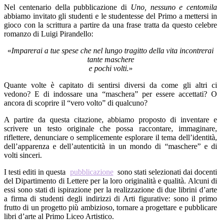
Nel centenario della pubblicazione di
Uno, nessuno e centomila
abbiamo invitato gli studenti e le studentesse del Primo a mettersi in
gioco con la scrittura a partire da una frase tratta da questo celebre
romanzo di Luigi Pirandello:
«
Imparerai a tue spese che nel lungo tragitto della vita incontrerai
tante maschere
e pochi volti.
»
Quante volte è capitato di sentirsi diversi da come gli altri ci
vedono? E di indossare una “maschera” per essere accettati? O
ancora di scoprire il “vero volto” di qualcuno?
A partire da questa citazione, abbiamo proposto di inventare e
scrivere un testo originale che possa raccontare, immaginare,
riflettere, denunciare o semplicemente esplorare il tema dell’identità,
dell’apparenza e dell’autenticità in un mondo di “maschere” e di
volti sinceri.
I testi editi in questa
pubblicazione
sono stati selezionati dai docenti
del Dipartimento di Lettere per la loro originalità e qualità. Alcuni di
essi sono stati di ispirazione per la realizzazione di due librini d’arte
a firma di studenti degli indirizzi di Arti figurative: sono il primo
frutto di un progetto più ambizioso, tornare a progettare e pubblicare
libri d’arte al Primo Liceo Artistico.