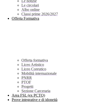
Le notizie
Le circolari
Albo online
Classi prime 2026/2027
Offerta Formativa
Offerta formativa
Liceo Artistico
Liceo Coreutico
Mobilità internazionale
PNRR
PTOF
Progetti
Sezione Carceraria
Area FSL (ex PCTO)
Prove integrative e di idoneità