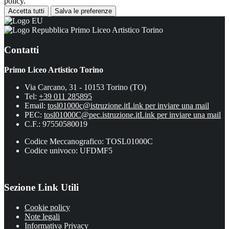
policy.
Accetta tutti
Salva le preferenze
Primo Liceo Artistico Torino
Contatti
Primo Liceo Artistico Torino
Via Carcano, 31 - 10153 Torino (TO)
Tel:
+39 011 285895
Email:
tosl01000c@istruzione.it
Link per inviare una mail
PEC:
tosl01000C@pec.istruzione.it
Link per inviare una mail
C.F.: 97550580019
Codice Meccanografico: TOSL01000C
Codice univoco: UFDMF5
Sezione Link Utili
Cookie policy
Note legali
Informativa Privacy