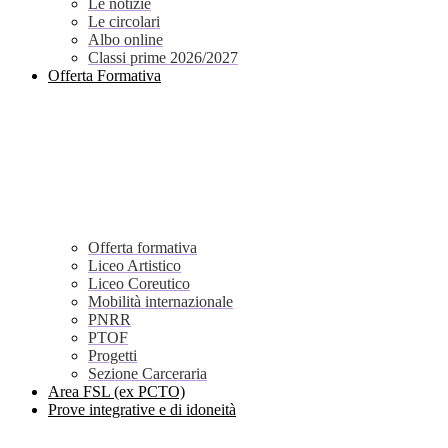
Le notizie
Le circolari
Albo online
Classi prime 2026/2027
Offerta Formativa
Offerta formativa
Liceo Artistico
Liceo Coreutico
Mobilità internazionale
PNRR
PTOF
Progetti
Sezione Carceraria
Area FSL (ex PCTO)
Prove integrative e di idoneità