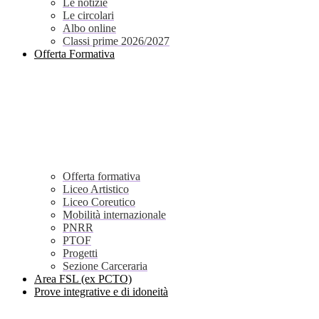
Le notizie
Le circolari
Albo online
Classi prime 2026/2027
Offerta Formativa
Offerta formativa
Liceo Artistico
Liceo Coreutico
Mobilità internazionale
PNRR
PTOF
Progetti
Sezione Carceraria
Area FSL (ex PCTO)
Prove integrative e di idoneità