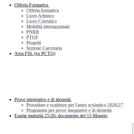
Offerta Formativa
Offerta formativa
Liceo Artistico
Liceo Coreutico
Mobilità internazionale
PNRR
PTOF
Progetti
Sezione Carceraria
Area FSL (ex PCTO)
Prove integrative e di idoneità
Procedure e scadenze per l'anno scolastico 2026/27
Programmi per prove integrative e di idoneità
Esame maturità 25/26: documento del 15 Maggio