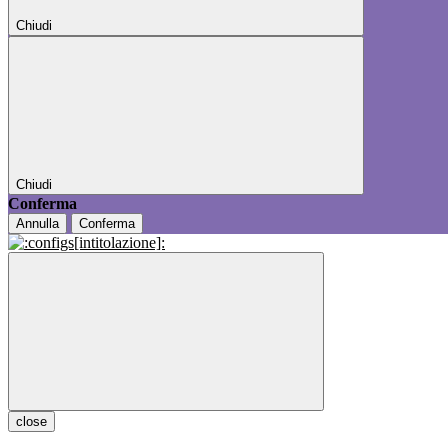
Chiudi
Chiudi
Conferma
Annulla
Conferma
close