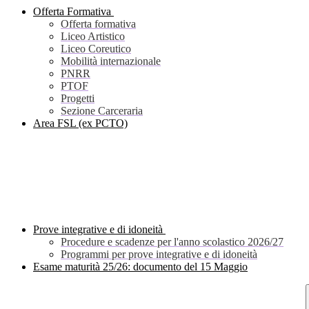
Offerta Formativa
Offerta formativa
Liceo Artistico
Liceo Coreutico
Mobilità internazionale
PNRR
PTOF
Progetti
Sezione Carceraria
Area FSL (ex PCTO)
Prove integrative e di idoneità
Procedure e scadenze per l'anno scolastico 2026/27
Programmi per prove integrative e di idoneità
Esame maturità 25/26: documento del 15 Maggio