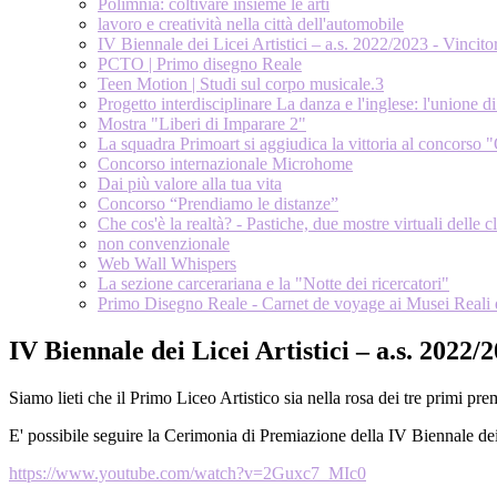
Polimnia: coltivare insieme le arti
lavoro e creatività nella città dell'automobile
IV Biennale dei Licei Artistici – a.s. 2022/2023 - Vincit
PCTO | Primo disegno Reale
Teen Motion | Studi sul corpo musicale.3
Progetto interdisciplinare La danza e l'inglese: l'unione d
Mostra "Liberi di Imparare 2"
La squadra Primoart si aggiudica la vittoria al concorso "
Concorso internazionale Microhome
Dai più valore alla tua vita
Concorso “Prendiamo le distanze”
Che cos'è la realtà? - Pastiche, due mostre virtuali delle 
non convenzionale
Web Wall Whispers
La sezione carcerariana e la "Notte dei ricercatori"
Primo Disegno Reale - Carnet de voyage ai Musei Reali 
IV Biennale dei Licei Artistici – a.s. 2022
Siamo lieti che il Primo Liceo Artistico sia nella rosa dei tre primi pre
E' possibile seguire la Cerimonia di Premiazione della IV Biennale dei 
https://www.youtube.com/watch?v=2Guxc7_MIc0