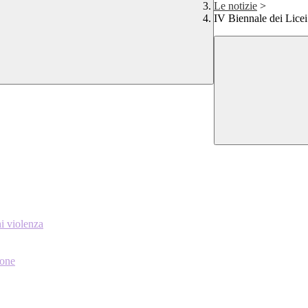
Le notizie
>
IV Biennale dei Licei
ni violenza
ione