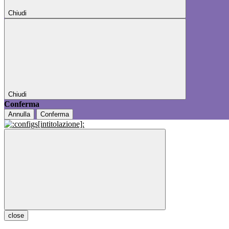
Chiudi
Chiudi
Conferma
Annulla
Conferma
close