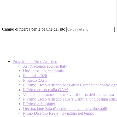
Campo di ricerca per le pagine del sito
Progetti del Primo Artistico
Art & science accross Italy
Uno, nessuno, centomila
Polimnia 2026
Progetto 2Arts
Il Primo Liceo Artistico per Giulia Cecchettin: contro og
Il Primo artistico alla GAM
Venaria: laboratorio immersivo di storia dell'architettura
Il Primo Liceo Artistico ad Ars Captiva, undicesima ediz
Il Primo a Stupinigi
Decorazione Sala d'ascolto delle vittime vulnerabili
Primo Disegno Reale - il viaggio nel tempo -