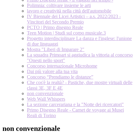
Polimnia: coltivare insieme le arti
lavoro e creatività nella città dell'automobile
IV Biennale dei Licei Artistici – a.s. 2022/2023 -
Vincitori del Secondo Premio
PCTO | Primo disegno Reale
Teen Motion | Studi sul corpo musicale.3
Progetto interdisciplinare La danza e l'inglese: l'unione
di due linguaggi
Mostra "Liberi di Imparare 2"
La squadra Primoart si aggiudica la vittoria al concorso
"Onesti nello sport"
Concorso internazionale Microhome
Dai più valore alla tua vita
Concorso “Prendiamo le distanze”
Che cos'è la realtà? - Pastiche, due mostre virtuali delle
classi 3E, 3F E 4E
non convenzionale
Web Wall Whispers
La sezione carcerariana e la "Notte dei ricercatori"
Primo Disegno Reale - Carnet de voyage ai Musei
Reali di Torino
non convenzionale