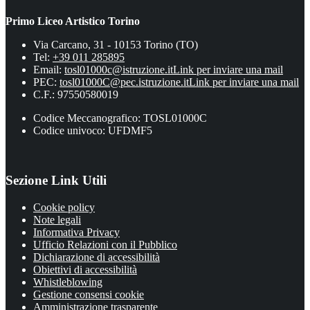
Primo Liceo Artistico Torino
Via Carcano, 31 - 10153 Torino (TO)
Tel:
+39 011 285895
Email:
tosl01000c@istruzione.it
Link per inviare una mail
PEC:
tosl01000C@pec.istruzione.it
Link per inviare una mail
C.F.: 97550580019
Codice Meccanografico: TOSL01000C
Codice univoco: UFDMF5
Sezione Link Utili
Cookie policy
Note legali
Informativa Privacy
Ufficio Relazioni con il Pubblico
Dichiarazione di accessibilità
Obiettivi di accessibilità
Whistleblowing
Gestione consensi cookie
Amministrazione trasparente