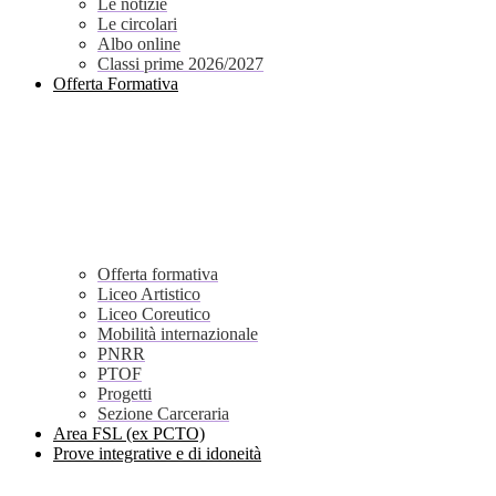
Le notizie
Le circolari
Albo online
Classi prime 2026/2027
Offerta Formativa
Offerta formativa
Liceo Artistico
Liceo Coreutico
Mobilità internazionale
PNRR
PTOF
Progetti
Sezione Carceraria
Area FSL (ex PCTO)
Prove integrative e di idoneità