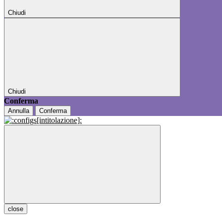
Chiudi
Chiudi
Conferma
Annulla
Conferma
close