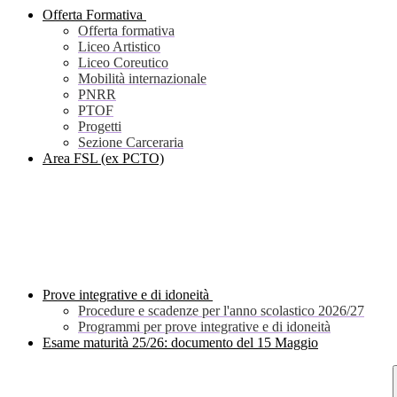
Offerta Formativa
Offerta formativa
Liceo Artistico
Liceo Coreutico
Mobilità internazionale
PNRR
PTOF
Progetti
Sezione Carceraria
Area FSL (ex PCTO)
Prove integrative e di idoneità
Procedure e scadenze per l'anno scolastico 2026/27
Programmi per prove integrative e di idoneità
Esame maturità 25/26: documento del 15 Maggio