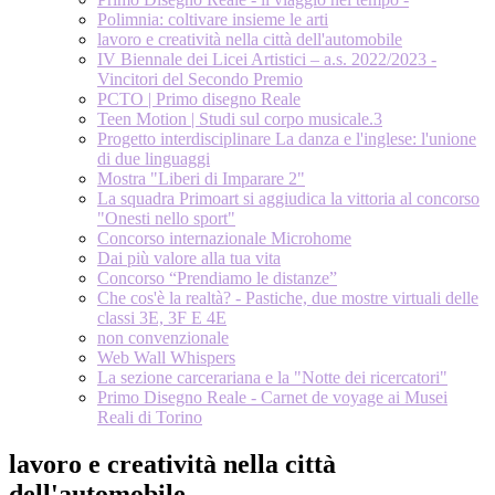
Polimnia: coltivare insieme le arti
lavoro e creatività nella città dell'automobile
IV Biennale dei Licei Artistici – a.s. 2022/2023 -
Vincitori del Secondo Premio
PCTO | Primo disegno Reale
Teen Motion | Studi sul corpo musicale.3
Progetto interdisciplinare La danza e l'inglese: l'unione
di due linguaggi
Mostra "Liberi di Imparare 2"
La squadra Primoart si aggiudica la vittoria al concorso
"Onesti nello sport"
Concorso internazionale Microhome
Dai più valore alla tua vita
Concorso “Prendiamo le distanze”
Che cos'è la realtà? - Pastiche, due mostre virtuali delle
classi 3E, 3F E 4E
non convenzionale
Web Wall Whispers
La sezione carcerariana e la "Notte dei ricercatori"
Primo Disegno Reale - Carnet de voyage ai Musei
Reali di Torino
lavoro e creatività nella città
dell'automobile