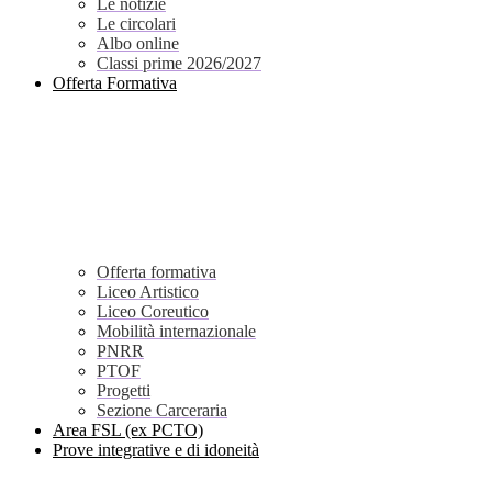
Le notizie
Le circolari
Albo online
Classi prime 2026/2027
Offerta Formativa
Offerta formativa
Liceo Artistico
Liceo Coreutico
Mobilità internazionale
PNRR
PTOF
Progetti
Sezione Carceraria
Area FSL (ex PCTO)
Prove integrative e di idoneità