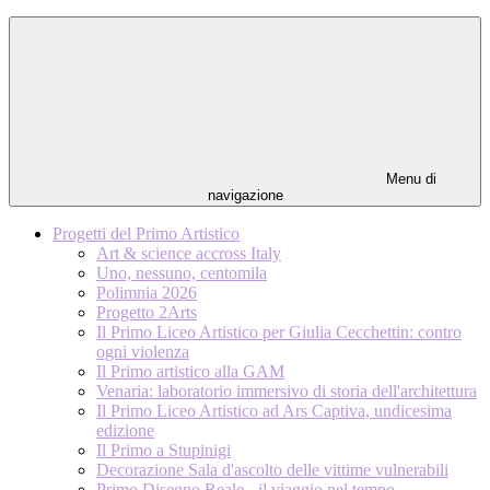
Menu di
navigazione
Progetti del Primo Artistico
Art & science accross Italy
Uno, nessuno, centomila
Polimnia 2026
Progetto 2Arts
Il Primo Liceo Artistico per Giulia Cecchettin: contro
ogni violenza
Il Primo artistico alla GAM
Venaria: laboratorio immersivo di storia dell'architettura
Il Primo Liceo Artistico ad Ars Captiva, undicesima
edizione
Il Primo a Stupinigi
Decorazione Sala d'ascolto delle vittime vulnerabili
Primo Disegno Reale - il viaggio nel tempo -