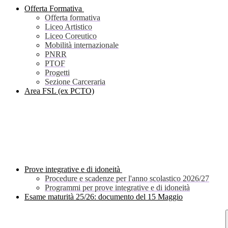
Offerta Formativa
Offerta formativa
Liceo Artistico
Liceo Coreutico
Mobilità internazionale
PNRR
PTOF
Progetti
Sezione Carceraria
Area FSL (ex PCTO)
Prove integrative e di idoneità
Procedure e scadenze per l'anno scolastico 2026/27
Programmi per prove integrative e di idoneità
Esame maturità 25/26: documento del 15 Maggio