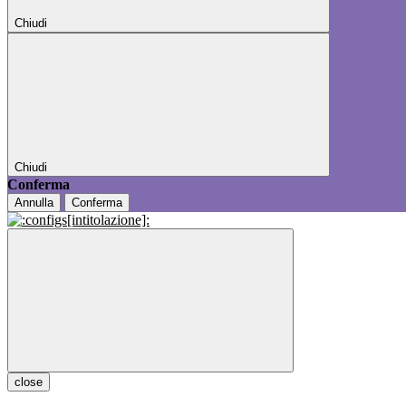
Chiudi
Chiudi
Conferma
Annulla
Conferma
close