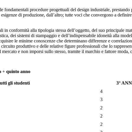
fondamentali procedure progettuali del design industriale, prestando par
 esigenze di produzione, dall’altro; tutte voci che convergono a definire 
i in conformità alla tipologia stessa dell’oggetto, del suo principale mat
tica, dei sistemi di stampaggio e dell’indispensabile idoneità alla model
cquisire le minime conoscenze che determinano differenze e correlazioni f
circuito produttivo e delle relative figure professionali che lo rappresen
mercato e non imporsi sullo stesso, tramite il marchio e fattore moda, co
o
+
quinto anno
tti gli studenti
3° AN
4
3
2
2
2