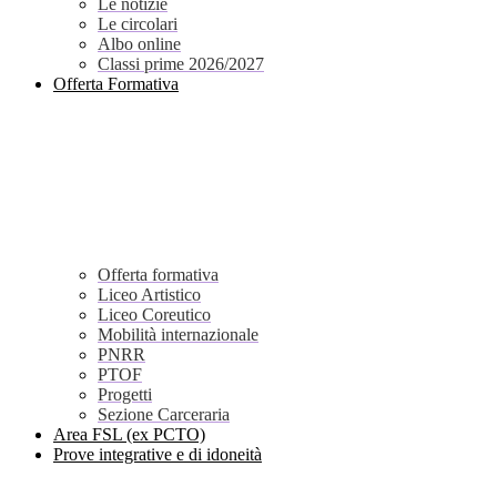
Le notizie
Le circolari
Albo online
Classi prime 2026/2027
Offerta Formativa
Offerta formativa
Liceo Artistico
Liceo Coreutico
Mobilità internazionale
PNRR
PTOF
Progetti
Sezione Carceraria
Area FSL (ex PCTO)
Prove integrative e di idoneità