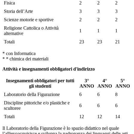
Fisica
2
2
2
Storia dell’Arte
3
3
3
Scienze motorie e sportive
2
2
2
Religione Cattolica o Attività
1
1
1
alternative
Totali
23
23
21
* con Informatica
* * chimica dei materiali
Attività e insegnamenti obbligatori d'indirizzo
Insegnamenti obbligatori per tutti
3°
4°
5°
gli studenti
ANNO
ANNO
ANNO
Laboratorio della Figurazione
6
6
8
Discipline pittoriche e/o plastiche e
6
6
6
scultoree
Totali
12
12
14
Il Laboratorio della Figurazione è lo spazio didattico nel quale
l’allievoacquisisce e sviluppa la padronanza dei linguaggi delle arti