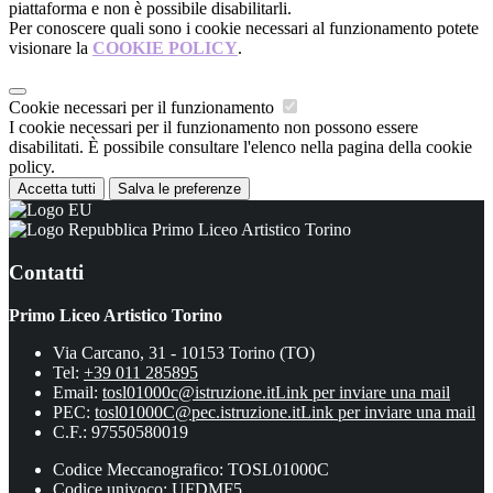
piattaforma e non è possibile disabilitarli.
Per conoscere quali sono i cookie necessari al funzionamento potete
visionare la
COOKIE POLICY
.
Cookie necessari per il funzionamento
I cookie necessari per il funzionamento non possono essere
disabilitati. È possibile consultare l'elenco nella pagina della cookie
policy.
Accetta tutti
Salva le preferenze
Primo Liceo Artistico Torino
Contatti
Primo Liceo Artistico Torino
Via Carcano, 31 - 10153 Torino (TO)
Tel:
+39 011 285895
Email:
tosl01000c@istruzione.it
Link per inviare una mail
PEC:
tosl01000C@pec.istruzione.it
Link per inviare una mail
C.F.: 97550580019
Codice Meccanografico: TOSL01000C
Codice univoco: UFDMF5