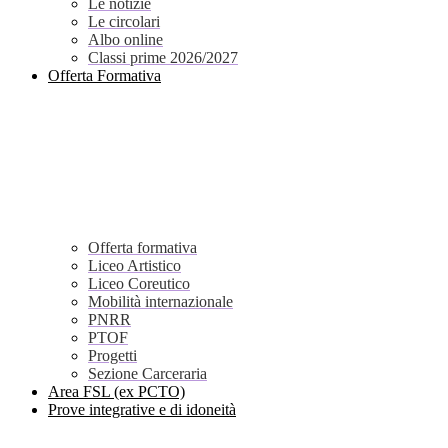
Le notizie
Le circolari
Albo online
Classi prime 2026/2027
Offerta Formativa
Offerta formativa
Liceo Artistico
Liceo Coreutico
Mobilità internazionale
PNRR
PTOF
Progetti
Sezione Carceraria
Area FSL (ex PCTO)
Prove integrative e di idoneità