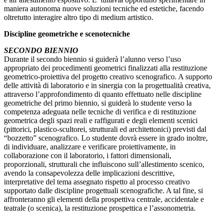
maniera autonoma nuove soluzioni tecniche ed estetiche, facendo
oltretutto interagire altro tipo di medium artistico.
Discipline geometriche e scenotecniche
SECONDO BIENNIO
Durante il secondo biennio si guiderà l’alunno verso l’uso
appropriato dei procedimenti geometrici finalizzati alla restituzione
geometrico-proiettiva del progetto creativo scenografico. A supporto
delle attività di laboratorio e in sinergia con la progettualità creativa,
attraverso l’approfondimento di quanto effettuato nelle discipline
geometriche del primo biennio, si guiderà lo studente verso la
competenza adeguata nelle tecniche di verifica e di restituzione
geometrica degli spazi reali e raffigurati e degli elementi scenici
(pittorici, plastico-scultorei, strutturali ed architettonici) previsti dal
“bozzetto” scenografico. Lo studente dovrà essere in grado inoltre,
di individuare, analizzare e verificare proiettivamente, in
collaborazione con il laboratorio, i fattori dimensionali,
proporzionali, strutturali che influiscono sull’allestimento scenico,
avendo la consapevolezza delle implicazioni descrittive,
interpretative del tema assegnato rispetto al processo creativo
supportato dalle discipline progettuali scenografiche. A tal fine, si
affronteranno gli elementi della prospettiva centrale, accidentale e
teatrale (o scenica), la restituzione prospettica e l’assonometria.