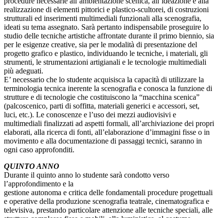
procedure necessarie all’ambientazione scenica, all’ideazione e alla
realizzazione di elementi pittorici e plastico-scultorei, di costruzioni
strutturali ed inserimenti multimediali funzionali alla scenografia,
ideati su tema assegnato. Sarà pertanto indispensabile proseguire lo
studio delle tecniche artistiche affrontate durante il primo biennio, sia
per le esigenze creative, sia per le modalità di presentazione del
progetto grafico e plastico, individuando le tecniche, i materiali, gli
strumenti, le strumentazioni artigianali e le tecnologie multimediali
più adeguati.
E’ necessario che lo studente acquisisca la capacità di utilizzare la
terminologia tecnica inerente la scenografia e conosca la funzione di
strutture e di tecnologie che costituiscono la “macchina scenica”
(palcoscenico, parti di soffitta, materiali generici e accessori, set,
luci, etc.). Le conoscenze e l’uso dei mezzi audiovisivi e
multimediali finalizzati ad aspetti formali, all’archiviazione dei propri
elaborati, alla ricerca di fonti, all’elaborazione d’immagini fisse o in
movimento e alla documentazione di passaggi tecnici, saranno in
ogni caso approfonditi.
QUINTO ANNO
Durante il quinto anno lo studente sarà condotto verso
l’approfondimento e la
gestione autonoma e critica delle fondamentali procedure progettuali
e operative della produzione scenografia teatrale, cinematografica e
televisiva, prestando particolare attenzione alle tecniche speciali, alle