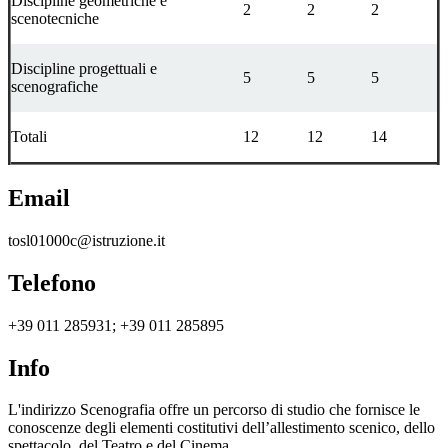
Discipline geometriche e
2
2
2
scenotecniche
Discipline progettuali e
5
5
5
scenografiche
Totali
12
12
14
Email
tosl01000c@istruzione.it
Telefono
+39 011 285931; +39 011 285895
Info
L'indirizzo Scenografia offre un percorso di studio che fornisce le
conoscenze degli elementi costitutivi dell’allestimento scenico, dello
spettacolo, del Teatro e del Cinema.