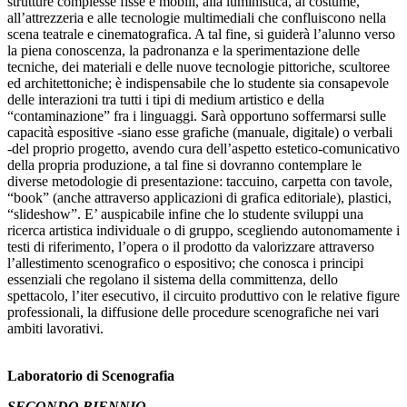
strutture complesse fisse e mobili, alla luministica, al costume,
all’attrezzeria e alle tecnologie multimediali che confluiscono nella
scena teatrale e cinematografica. A tal fine, si guiderà l’alunno verso
la piena conoscenza, la padronanza e la sperimentazione delle
tecniche, dei materiali e delle nuove tecnologie pittoriche, scultoree
ed architettoniche; è indispensabile che lo studente sia consapevole
delle interazioni tra tutti i tipi di medium artistico e della
“contaminazione” fra i linguaggi. Sarà opportuno soffermarsi sulle
capacità espositive -siano esse grafiche (manuale, digitale) o verbali
-del proprio progetto, avendo cura dell’aspetto estetico-comunicativo
della propria produzione, a tal fine si dovranno contemplare le
diverse metodologie di presentazione: taccuino, carpetta con tavole,
“book” (anche attraverso applicazioni di grafica editoriale), plastici,
“slideshow”. E’ auspicabile infine che lo studente sviluppi una
ricerca artistica individuale o di gruppo, scegliendo autonomamente i
testi di riferimento, l’opera o il prodotto da valorizzare attraverso
l’allestimento scenografico o espositivo; che conosca i principi
essenziali che regolano il sistema della committenza, dello
spettacolo, l’iter esecutivo, il circuito produttivo con le relative figure
professionali, la diffusione delle procedure scenografiche nei vari
ambiti lavorativi.
Laboratorio di Scenografia
SECONDO BIENNIO