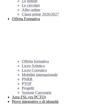
Le notizie
Le circolari
Albo online
Classi prime 2026/2027
Offerta Formativa
Offerta formativa
Liceo Artistico
Liceo Coreutico
Mobilità internazionale
PNRR
PTOF
Progetti
Sezione Carceraria
Area FSL (ex PCTO)
Prove integrative e di idoneità