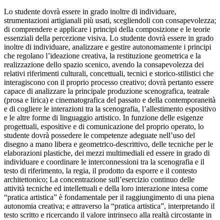
Lo studente dovrà essere in grado inoltre di individuare,
strumentazioni artigianali più usati, scegliendoli con consapevolezza;
di comprendere e applicare i principi della composizione e le teorie
essenziali della percezione visiva. Lo studente dovrà essere in grado
inoltre di individuare, analizzare e gestire autonomamente i principi
che regolano l’ideazione creativa, la restituzione geometrica e la
realizzazione dello spazio scenico, avendo la consapevolezza dei
relativi riferimenti culturali, concettuali, tecnici e storico-stilistici che
interagiscono con il proprio processo creativo; dovrà pertanto essere
capace di analizzare la principale produzione scenografica, teatrale
(prosa e lirica) e cinematografica del passato e della contemporaneità
e di cogliere le interazioni tra la scenografia, l’allestimento espositivo
e le altre forme di linguaggio artistico. In funzione delle esigenze
progettuali, espositive e di comunicazione del proprio operato, lo
studente dovrà possedere le competenze adeguate nell’uso del
disegno a mano libera e geometrico-descrittivo, delle tecniche per le
elaborazioni plastiche, dei mezzi multimediali ed essere in grado di
individuare e coordinare le interconnessioni tra la scenografia e il
testo di riferimento, la regia, il prodotto da esporre e il contesto
architettonico; La concentrazione sull’esercizio continuo delle
attività tecniche ed intellettuali e della loro interazione intesa come
“pratica artistica” è fondamentale per il raggiungimento di una piena
autonomia creativa; e attraverso la “pratica artistica”, interpretando il
testo scritto e ricercando il valore intrinseco alla realtà circostante in