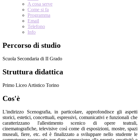
A cosa serve
Come si fa
Programma
Email
Telefono
Info
Percorso di studio
Scuola Secondaria di II Grado
Struttura didattica
Primo Liceo Artistico Torino
Cos'è
L'indirizzo Scenografia, in particolare, approfondisce gli aspetti
storici, estetici, concettuali, espressivi, comunicativi e funzionali che
caratterizzano l'allestimento scenico di opere teatrali,
cinematografiche, televisive così come di esposizioni, mostre, spazi
museali, fiere, etc. ed è finalizzato a sviluppare nello studente le
competenze necessarie per dare espressione alla propria creatività e