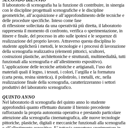
Il laboratorio di scenografia ha la funzione di contribuire, in sinergia
con le discipline progettuali scenografiche e le discipline
geometriche, all’acquisizione e all’approfondimento delle tecniche e
delle procedure specifiche. Inteso come fase
di riflessione sollecitata da una operatività più diretta, il laboratorio
rappresenta il momento di confronto, verifica o sperimentazione, in
itinere e finale, del processo in atto sulle ipotesi e le sequenze di
realizzazione del proprio lavoro. Attraverso questa disciplina lo
studente applicherà i metodi, le tecnologie e i processi di lavorazione
della scenografia realizzativa (elementi pittorici, scultorei,
costruzioni plastiche, architettoniche e strutturali, multimedialità, tutti
funzionali alla scenografia e all’allestimento espositivo).
L’applicazione delle tecniche artistiche e artigianali, l’uso dei
materiali quali il legno, i tessuti, i colori, l’argilla e la formatura
(carta pesta, resina sintetica), il polistirolo, i metalli, etc, nella
realizzazione finale della scenografia, caratterizzeranno i settori
produttivi del laboratorio scenografico.
QUINTO ANNO
Nel laboratorio di scenografia del quinto anno lo studente
approfondirà quanto effettuato durante il biennio precedente
rafforzando la propria autonomia operativa e prestando particolare
attenzione alla scenografia cinematografica, alle nuove tecnologie
pittoriche, plastiche, digitali e meccaniche funzionali alla scenografia
e all’allestimento espositivo. E’ tuttavia opportuno sperimentare in