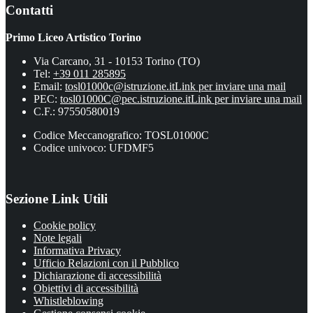
Contatti
Primo Liceo Artistico Torino
Via Carcano, 31 - 10153 Torino (TO)
Tel:
+39 011 285895
Email:
tosl01000c@istruzione.it
Link per inviare una mail
PEC:
tosl01000C@pec.istruzione.it
Link per inviare una mail
C.F.: 97550580019
Codice Meccanografico: TOSL01000C
Codice univoco: UFDMF5
Sezione Link Utili
Cookie policy
Note legali
Informativa Privacy
Ufficio Relazioni con il Pubblico
Dichiarazione di accessibilità
Obiettivi di accessibilità
Whistleblowing