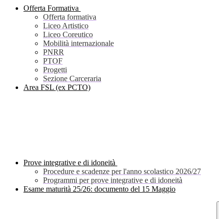
Offerta Formativa
Offerta formativa
Liceo Artistico
Liceo Coreutico
Mobilità internazionale
PNRR
PTOF
Progetti
Sezione Carceraria
Area FSL (ex PCTO)
Prove integrative e di idoneità
Procedure e scadenze per l'anno scolastico 2026/27
Programmi per prove integrative e di idoneità
Esame maturità 25/26: documento del 15 Maggio