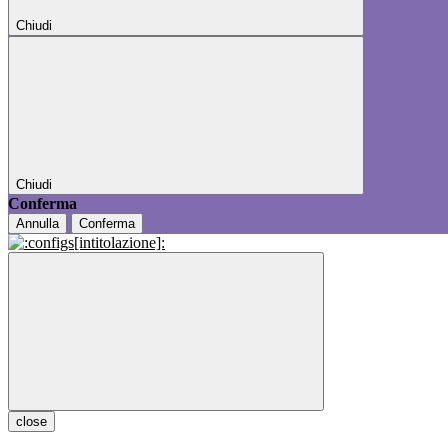
Chiudi
Chiudi
Conferma
Annulla
Conferma
close