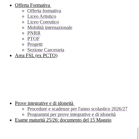
Offerta Formativa
Offerta formativa
Liceo Artistico
Liceo Coreutico
Mobilità internazionale
PNRR
PTOF
Progetti
Sezione Carceraria
Area FSL (ex PCTO)
Prove integrative e di idoneità
Procedure e scadenze per l'anno scolastico 2026/27
Programmi per prove integrative e di idoneità
Esame maturità 25/26: documento del 15 Maggio