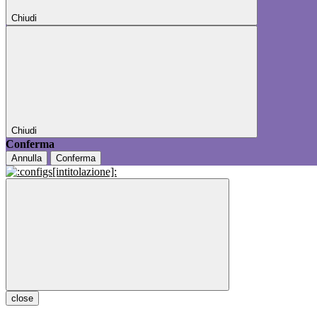
Chiudi
Chiudi
Conferma
Annulla
Conferma
close